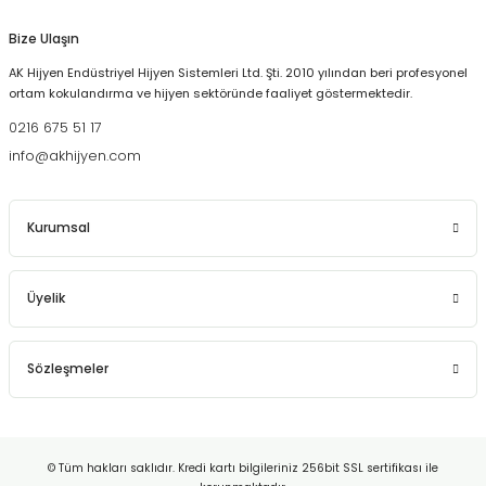
2 Litre Akscent Esans Alımına Carpex Micro Koku Makinesi Hediye
Bize Ulaşın
AK Hijyen Endüstriyel Hijyen Sistemleri Ltd. Şti. 2010 yılından beri profesyonel
9.000,00 TL
ortam kokulandırma ve hijyen sektöründe faaliyet göstermektedir.
7.500,00 TL
14.000,00 TL
0216 675 51 17
info@akhijyen.com
AKSCENT
Akscent 3 Al 2 Öde 100 ml Oda Sprey
L Tipi Kollu Topuktan Çekmeli Galoşmatik ve 1000 Adet Galoş
Kurumsal
Üyelik
1.389,00 TL
23.889,00 TL
%19
AKSCENT
Sözleşmeler
Akscent Premium Koku Makinesi ve 500 ml Damat Esans
© Tüm hakları saklıdır. Kredi kartı bilgileriniz 256bit SSL sertifikası ile