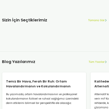
%33
AKSCENT
AKSCENT Damat Ortam Kokusu Esansı
Sizin İçin Seçtiklerimiz
Tümünü Gör
250 ml, 500 ml, 1 lt. ve 5 lt. seçenekleriyle
AKSCENT
Bedelsiz Akscent Pro Koku Makinesİ | 12 Adet Koku Kartuşa Makine
2.800,00 TL
1.889,00 TL
%33
Blog Yazılarımız
AKSCENT
Tüm Yazılar
27.889,00 TL
AKSCENT Ginger Flowers Ortam Kokusu Esansı
Kaizen
Temiz Bir Hava, Ferah Bir Ruh: Ortam
Kalitede
Bedelsiz Kaizen Hijyenik Klozet Kapağı | 4 Koli Klozet Poşetine Ciha
Havalandırmanın ve Kokulandırmanın
Alternat
250 ml, 500 ml, 1 lt. ve 5 lt. seçenekleriyle
Sağlığımız Üzerindeki Etkisi
Gereken
Bu yazımızda, ortam havalandırmasının ve profesyonel
Alternatif 
kokulandırmanın fiziksel ve ruhsal sağlığımız üzerindeki
verir mi? Ko
derin etkilerini bilimsel bir perspektifle ele alacağız.
rehberde, k
2.800,00 TL
1.889,00 TL
çözümünü m