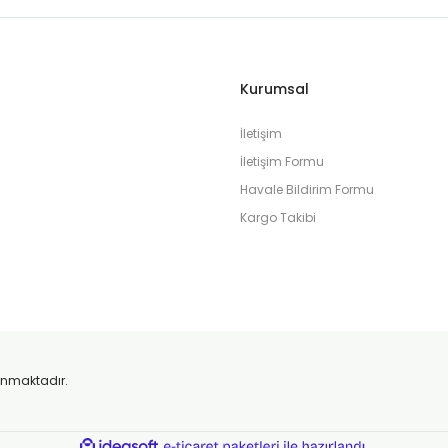
? Kokunun kalitesi orijinaliyle aynı mıdır? Bu rehberde, koku makinesi dün
Kurumsal
İletişim
İletişim Formu
Havale Bildirim Formu
Kargo Takibi
su Seçmenin Püf Noktaları
k veya prestij kokusunu asla unutmazlar.
orunmaktadır.
ile
ideasoft
e-