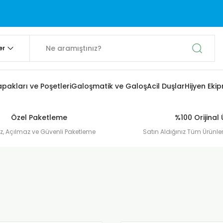
apakları ve Poşetleri
Galoşmatik ve Galoş
Acil Duşlar
Hijyen Eki
Özel Paketleme
%100 Orijinal
, Açılmaz ve Güvenli Paketleme
Satın Aldığınız Tüm Ürünler