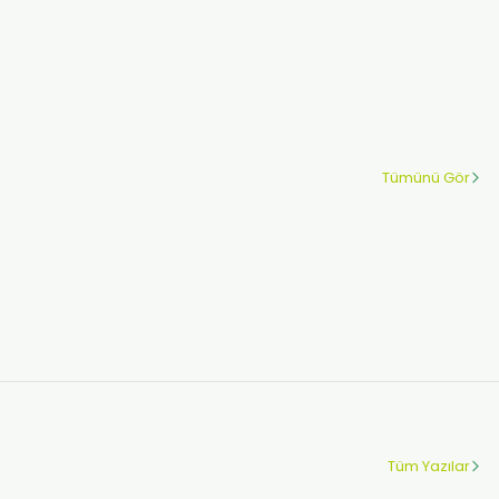
Tümünü Gör
 Klozet Kapağı | 4 Koli Klozet Poşetine Cihaz Hediye
Tüm Yazılar