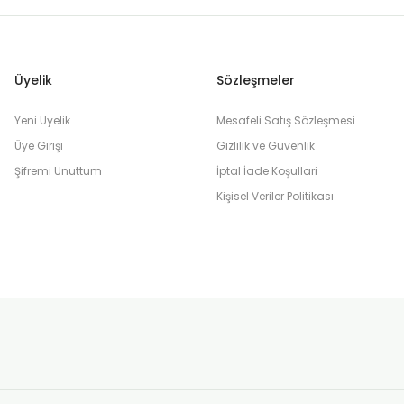
yasının bu tasarruf odaklı çözümünü mercek altına alıyoruz.
Üyelik
Sözleşmeler
Yeni Üyelik
Mesafeli Satış Sözleşmesi
Üye Girişi
Gizlilik ve Güvenlik
Şifremi Unuttum
İptal İade Koşullari
Kişisel Veriler Politikası