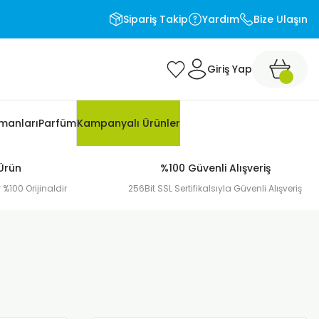
Sipariş Takip
Yardım
Bize Ulaşın
Giriş Yap
pmanları
Parfüm
Kampanyalı Ürünler
 Ürün
%100 Güvenli Alışveriş
 %100 Orijinaldir
256Bit SSL Sertifikalsıyla Güvenli Alışveriş