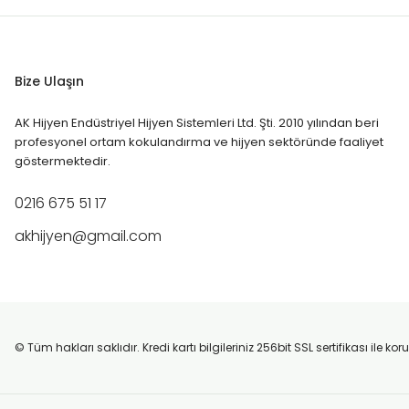
14.500,00 TL
18.000,00 TL
Alternatif kartuş kullanmak mantıklı mı? Cihazınıza zarar verir mi
Bize Ulaşın
AK Hijyen Endüstriyel Hijyen Sistemleri Ltd. Şti. 2010 yılından beri
profesyonel ortam kokulandırma ve hijyen sektöründe faaliyet
Devamını Oku
göstermektedir.
0216 675 51 17
akhijyen@gmail.com
Koku Hafızası: İşletmeniz İçin Doğru Ortam Koku
Müşterileriniz gördüklerini unutabilir, ancak hissettikleri o ferahlı
© Tüm hakları saklıdır. Kredi kartı bilgileriniz 256bit SSL sertifikası ile k