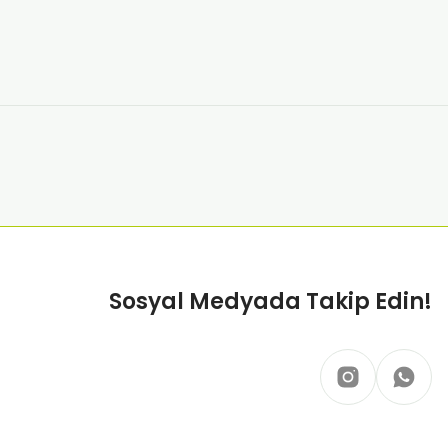
ik Ayak Streç Makinesi - 500 Galoş Hediyeli
0 TL
rspektifle ele alacağız.
tan Çekmeli Galoşmatik ve 1000 Adet Galoş
Sosyal Medyada Takip Edin!