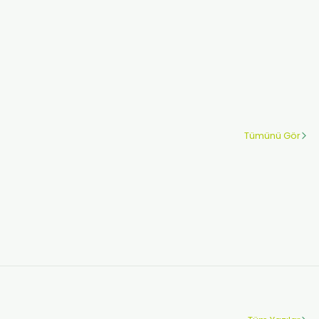
Tümünü Gör
 Klozet Kapağı | 4 Koli Klozet Poşetine Cihaz Hediye