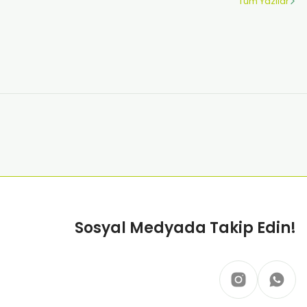
Tüm Yazılar
ik Ayak Streç Makinesi - 500 Galoş Hediyeli
0 TL
rspektifle ele alacağız.
tan Çekmeli Galoşmatik ve 1000 Adet Galoş
Sosyal Medyada Takip Edin!