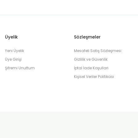
yasının bu tasarruf odaklı çözümünü mercek altına alıyoruz.
Üyelik
Sözleşmeler
Yeni Üyelik
Mesafeli Satış Sözleşmesi
Üye Girişi
Gizlilik ve Güvenlik
Şifremi Unuttum
İptal İade Koşullari
Kişisel Veriler Politikası