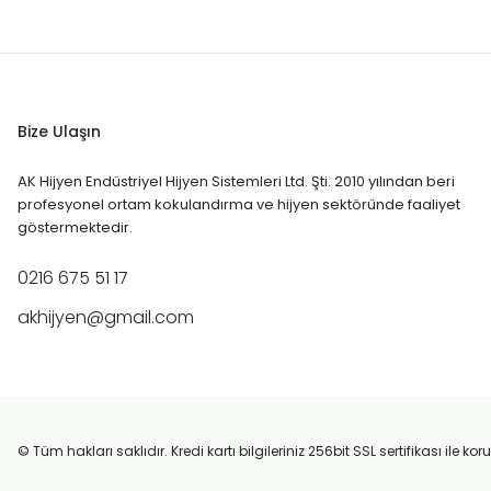
Kaliteden Ödün Vermeden Tasarruf: Alternatif Ka
14.500,00 TL
18.000,00 TL
Alternatif kartuş kullanmak mantıklı mı? Cihazınıza zarar verir mi
Bize Ulaşın
AK Hijyen Endüstriyel Hijyen Sistemleri Ltd. Şti. 2010 yılından beri
profesyonel ortam kokulandırma ve hijyen sektöründe faaliyet
Devamını Oku
göstermektedir.
0216 675 51 17
akhijyen@gmail.com
Koku Hafızası: İşletmeniz İçin Doğru Ortam Koku
Müşterileriniz gördüklerini unutabilir, ancak hissettikleri o ferahlı
© Tüm hakları saklıdır. Kredi kartı bilgileriniz 256bit SSL sertifikası ile k