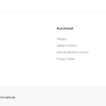
rtuş Esansları Hakkında Bilmeniz Gerekenler
? Kokunun kalitesi orijinaliyle aynı mıdır? Bu rehberde, koku makinesi dün
Kurumsal
İletişim
İletişim Formu
Havale Bildirim Formu
Kargo Takibi
su Seçmenin Püf Noktaları
k veya prestij kokusunu asla unutmazlar.
orunmaktadır.