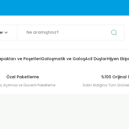
apakları ve Poşetleri
Galoşmatik ve Galoş
Acil Duşlar
Hijyen Eki
Özel Paketleme
%100 Orijinal
, Açılmaz ve Güvenli Paketleme
Satın Aldığınız Tüm Ürünler