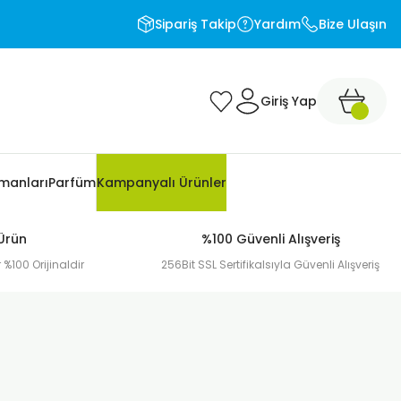
Sipariş Takip
Yardım
Bize Ulaşın
Giriş Yap
pmanları
Parfüm
Kampanyalı Ürünler
 Ürün
%100 Güvenli Alışveriş
 %100 Orijinaldir
256Bit SSL Sertifikalsıyla Güvenli Alışveriş